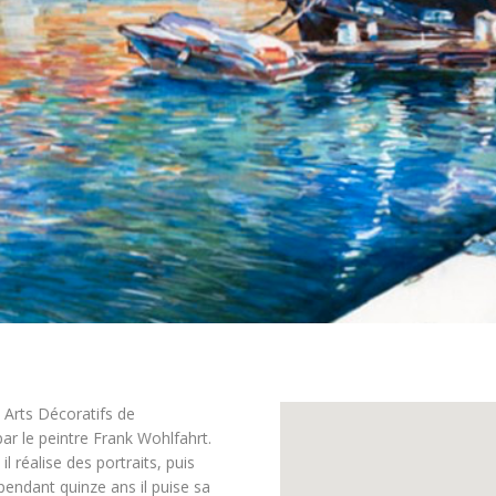
 Arts Décoratifs de
par le peintre Frank Wohlfahrt.
l réalise des portraits, puis
pendant quinze ans il puise sa