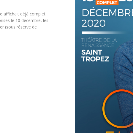
e affichait déjà complet.
ises le 10 décembre, les
ier (sous réserve de