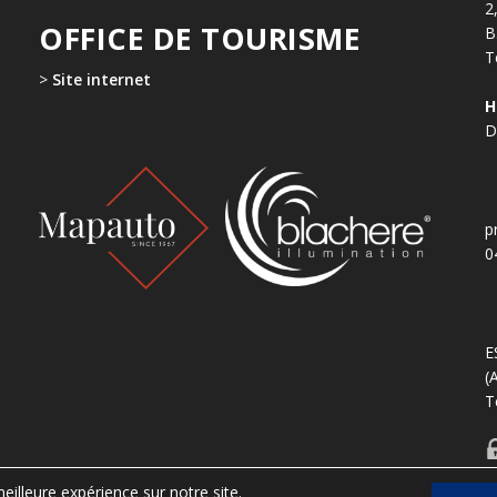
2
OFFICE DE TOURISME
B
T
>
Site internet
H
D
p
0
E
(
T
eilleure expérience sur notre site.