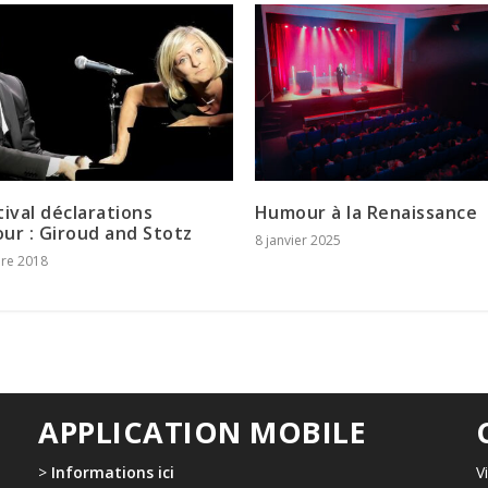
tival déclarations
Humour à la Renaissance
ur : Giroud and Stotz
8 janvier 2025
re 2018
APPLICATION MOBILE
>
Informations ici
V