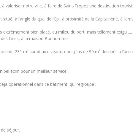
valoriser notre ville, à faire de Saint-Tropez une destination touristi
tué, à l’angle du quai de l’Epi, à proximité de la Capitainerie, à l’arr
s extrêmement bien placé, au milieu du port, mais tellement exigu…., i
lace des Lices, à la maison Bonhomme.
se de 231 m² sur deux niveaux, dont plus de 90 m² destinés à l’accuei
bel écrin pour un meilleur service !
déjà opérationnel dans ce bâtiment, qui regroupe :
 de séjour.