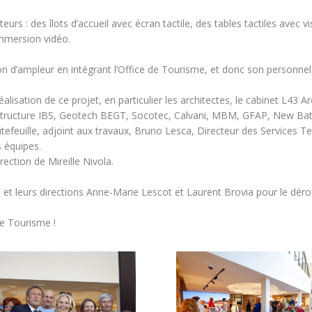
teurs : des îlots d’accueil avec écran tactile, des tables tactiles avec 
immersion vidéo.
 d’ampleur en intégrant l’Office de Tourisme, et donc son personnel, 
éalisation de ce projet, en particulier les architectes, le cabinet L43 A
, Structure IBS, Geotech BEGT, Socotec, Calvani, MBM, GFAP, New B
feuille, adjoint aux travaux, Bruno Lesca, Directeur des Services Tec
s équipes.
rection de Mireille Nivola.
s et leurs directions Anne-Marie Lescot et Laurent Brovia pour le dérou
de Tourisme !