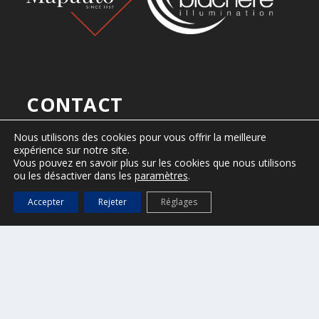
CONTACT
Ville de Saint-Tropez
Nous utilisons des cookies pour vous offrir la meilleure
2, Place de l’Hôtel de Ville
expérience sur notre site.
B.P. 161 – 83 992 Saint-Tropez cedex
Vous pouvez en savoir plus sur les cookies que nous utilisons
ou les désactiver dans les
paramètres
.
Tel : 04 94 55 90 00
Accepter
Rejeter
Réglages
Horaires d’ouverture
Du lundi au vendredi, de 8h30 à 12h30 et de 13h30 à 17h.
presse@ville-sainttropez.fr
04 94 55 90 59 / 04 94 55 90 56