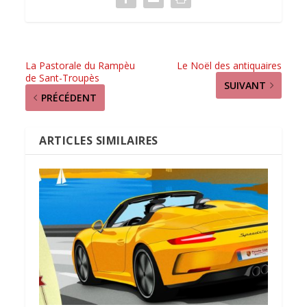
La Pastorale du Rampèu
Le Noël des antiquaires
de Sant-Troupès
SUIVANT
PRÉCÉDENT
ARTICLES SIMILAIRES