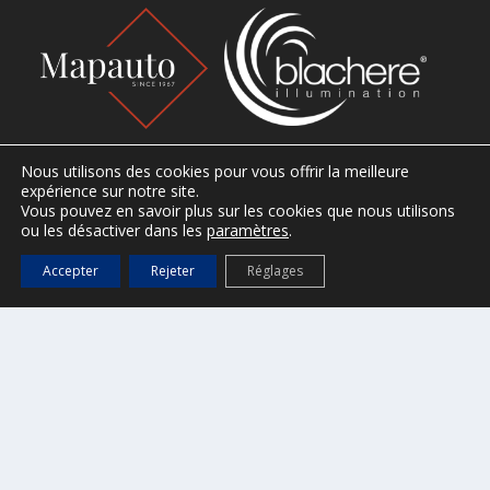
Nous utilisons des cookies pour vous offrir la meilleure
expérience sur notre site.
Vous pouvez en savoir plus sur les cookies que nous utilisons
CONTACT
ou les désactiver dans les
paramètres
.
Accepter
Rejeter
Réglages
Ville de Saint-Tropez
2, Place de l’Hôtel de Ville
B.P. 161 – 83 992 Saint-Tropez cedex
Tel : 04 94 55 90 00
Horaires d’ouverture
Du lundi au vendredi, de 8h30 à 12h30 et de 13h30 à 17h.