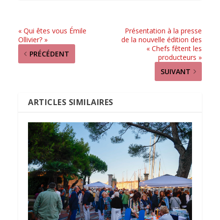
« Qui êtes vous Émile
Présentation à la presse
Ollivier? »
de la nouvelle édition des
« Chefs fêtent les
PRÉCÉDENT
producteurs »
SUIVANT
ARTICLES SIMILAIRES