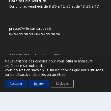
Horaires d’ouverture
Du lundi au vendredi, de 8h30 à 12h30 et de 13h30 à 17h.
presse@ville-sainttropez.fr
04 94 55 90 59 / 04 94 55 90 56
ESPACE VTC – réservé aux VTC
Nous utilisons des cookies pour vous offrir la meilleure
(Accès :
DGS@ville-sainttropez.fr
)
expérience sur notre site.
Tel. Police Municipale : 04 94 54 86 65
Vous pouvez en savoir plus sur les cookies que nous utilisons
ou les désactiver dans les
paramètres
.
Accepter
Rejeter
Réglages
Port de Saint-Tropez