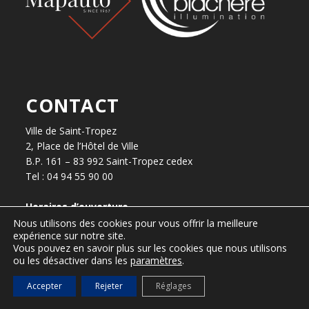
CONTACT
Ville de Saint-Tropez
2, Place de l’Hôtel de Ville
B.P. 161 – 83 992 Saint-Tropez cedex
Tel : 04 94 55 90 00
Horaires d’ouverture
Du lundi au vendredi, de 8h30 à 12h30 et de 13h30 à 17h.
Nous utilisons des cookies pour vous offrir la meilleure
expérience sur notre site.
Vous pouvez en savoir plus sur les cookies que nous utilisons
ou les désactiver dans les
paramètres
.
presse@ville-sainttropez.fr
Accepter
Rejeter
Réglages
04 94 55 90 59 / 04 94 55 90 56