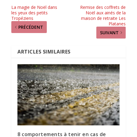
La magie de Noël dans
Remise des coffrets de
les yeux des petits
Noël aux ainés de la
Tropéziens
maison de retraite Les
Platanes
PRÉCÉDENT
SUIVANT
ARTICLES SIMILAIRES
8 comportements à tenir en cas de