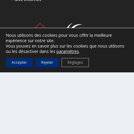
Nous utilisons des cookies pour vous offrir la meilleure
expérience sur notre site.
Vous pouvez en savoir plus sur les cookies que nous utilisons
ou les désactiver dans les
paramètres
.
Accepter
Rejeter
Réglages
CONTACT
Ville de Saint-Tropez
2, Place de l’Hôtel de Ville
B.P. 161 – 83 992 Saint-Tropez cedex
Tel : 04 94 55 90 00
Horaires d’ouverture