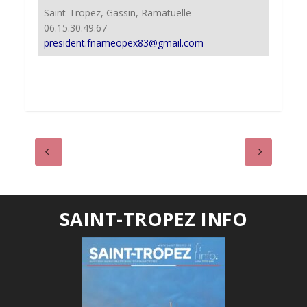
Saint-Tropez, Gassin, Ramatuelle
06.15.30.49.67
president.fnameopex83@gmail.com
SAINT-TROPEZ INFO