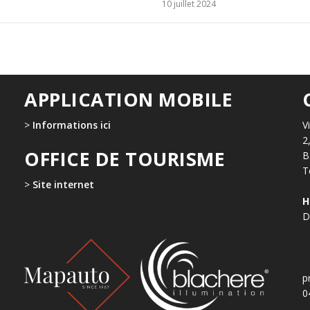
10 juillet 2024
APPLICATION MOBILE
>
Informations ici
V
2
OFFICE DE TOURISME
B
T
>
Site internet
H
D
p
0