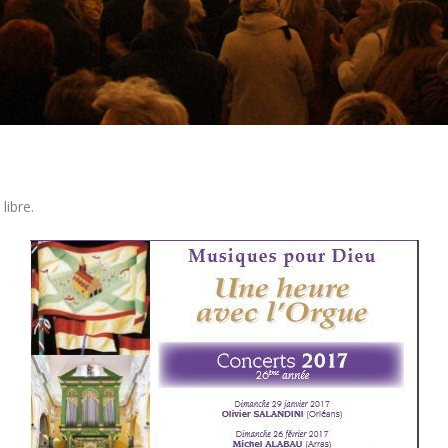
 libre
.