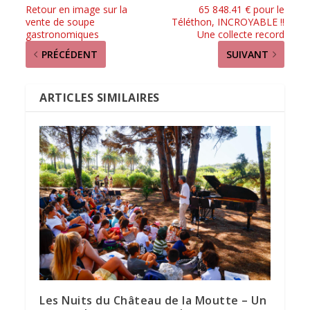
Retour en image sur la
65 848.41 € pour le
vente de soupe
Téléthon, INCROYABLE !!
gastronomiques
Une collecte record
PRÉCÉDENT
SUIVANT
ARTICLES SIMILAIRES
Les Nuits du Château de la Moutte – Un