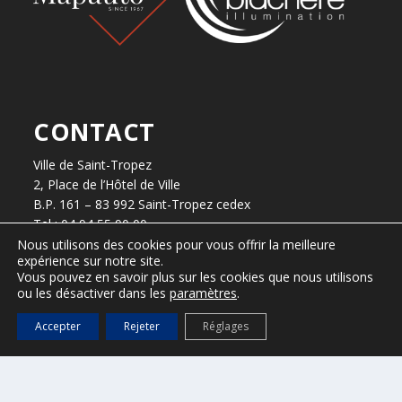
CONTACT
Ville de Saint-Tropez
2, Place de l’Hôtel de Ville
B.P. 161 – 83 992 Saint-Tropez cedex
Tel : 04 94 55 90 00
Nous utilisons des cookies pour vous offrir la meilleure
expérience sur notre site.
Horaires d’ouverture
Vous pouvez en savoir plus sur les cookies que nous utilisons
Du lundi au vendredi, de 8h30 à 12h30 et de 13h30 à 17h.
ou les désactiver dans les
paramètres
.
Accepter
Rejeter
Réglages
presse@ville-sainttropez.fr
04 94 55 90 59 / 04 94 55 90 56