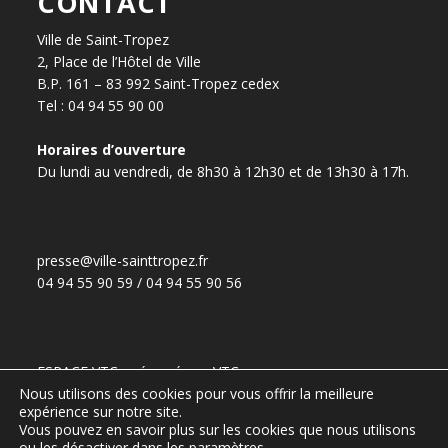
CONTACT
Ville de Saint-Tropez
2, Place de l’Hôtel de Ville
B.P. 161 – 83 992 Saint-Tropez cedex
Tel : 04 94 55 90 00
Horaires d’ouverture
Du lundi au vendredi, de 8h30 à 12h30 et de 13h30 à 17h.
presse@ville-sainttropez.fr
04 94 55 90 59 / 04 94 55 90 56
ESPACE VTC – réservé aux VTC
(Accès :
DGS@ville-sainttropez.fr
)
Nous utilisons des cookies pour vous offrir la meilleure
expérience sur notre site.
Tel. Police Municipale : 04 94 54 86 65
Vous pouvez en savoir plus sur les cookies que nous utilisons
ou les désactiver dans les
paramètres
.