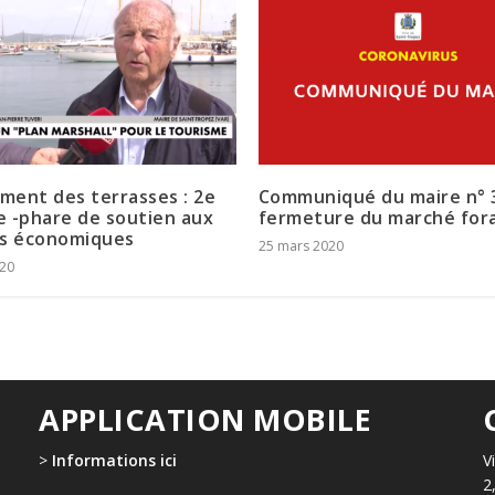
ement des terrasses : 2e
Communiqué du maire n° 3
 -phare de soutien aux
fermeture du marché for
rs économiques
25 mars 2020
020
APPLICATION MOBILE
>
Informations ici
V
2