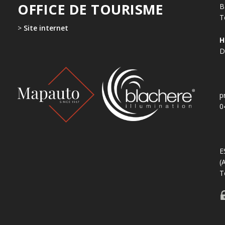
OFFICE DE TOURISME
B
T
>
Site internet
H
D
p
0
E
(
T