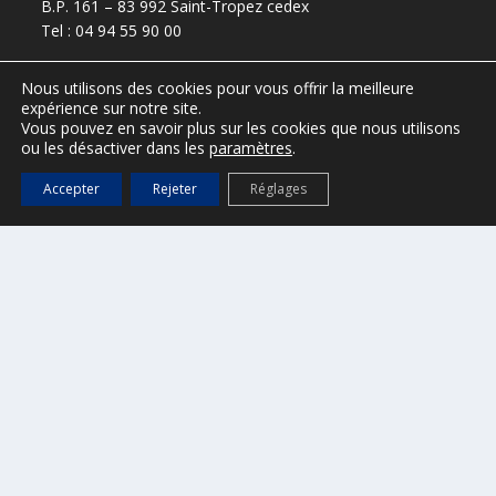
B.P. 161 – 83 992 Saint-Tropez cedex
Tel : 04 94 55 90 00
Horaires d’ouverture
Nous utilisons des cookies pour vous offrir la meilleure
Du lundi au vendredi, de 8h30 à 12h30 et de 13h30 à 17h.
expérience sur notre site.
Vous pouvez en savoir plus sur les cookies que nous utilisons
ou les désactiver dans les
paramètres
.
Accepter
Rejeter
Réglages
presse@ville-sainttropez.fr
04 94 55 90 59 / 04 94 55 90 56
ESPACE VTC – réservé aux VTC
(Accès :
DGS@ville-sainttropez.fr
)
Tel. Police Municipale : 04 94 54 86 65