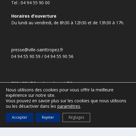
Tel : 04 94 55 90 00
Horaires d’ouverture
Du lundi au vendredi, de 8h30 à 12h30 et de 13h30 à 17h.
presse@ville-sainttropez.fr
04 94 55 90 59 / 04 94 55 90 56
ESPACE VTC – réservé aux VTC
Nous utilisons des cookies pour vous offrir la meilleure
(Accès :
DGS@ville-sainttropez.fr
)
expérience sur notre site.
Tel. Police Municipale : 04 94 54 86 65
Vous pouvez en savoir plus sur les cookies que nous utilisons
ou les désactiver dans les
paramètres
.
Accepter
Rejeter
Réglages