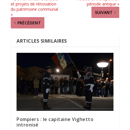
et projets de rénovation
période antique »
du patrimoine communal
SUIVANT
»
PRÉCÉDENT
ARTICLES SIMILAIRES
Pompiers : le capitaine Vighetto
intronisé