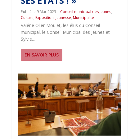
SES ÉTATS ! »
9 Mar 2023
|
Conseil municipal des jeunes
,
Culture
,
Exposition
,
Jeunesse
,
Municipalité
Valérie Oller-Moulet, les élus du Conseil
municipal, le Conseil Municipal des Jeunes et
Sylvie...
EN SAVOIR PLUS