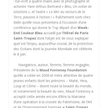
: l’un écrit à quatre mains avec le photographe et
activiste Yann Arthus-Bertrand
« Bleu, Un océan de
solutions »
, et l’autre
« La Mer au secours de la
Terre, passons à l’action ! »
fraîchement sorti chez
Belin qu’elle nous présentera à l’occasion d’une
conférence qui donne le Top départ d’un
Week-
End Couleur Bleu
accueilli par
l’Hôtel de Paris
Saint-Tropez
dont l’objet est de vous expliquer
quel est l’enjeu, aujourd’hui crucial, de la protection
des Océans dont la Journée Mondiale est célébrée
le 8 juin.
Navigatrice, auteur, femme, femme engagée,
Présidente de la
Maud Fontenoy Foundation
qu’elle a créée en 2008 et mère attentive de quatre
jeunes enfants dont les prénoms – Mahé, Hina,
Loup et Côme – disent toute la beauté du monde,
et notamment la beauté du sien, Maud Fontenoy a
accepté cette année encore d’être la Marraine
d’une opération à la croisée du Patrimoine, de l’Art
et de l’Environnement baptisée
« Saint-Tropez