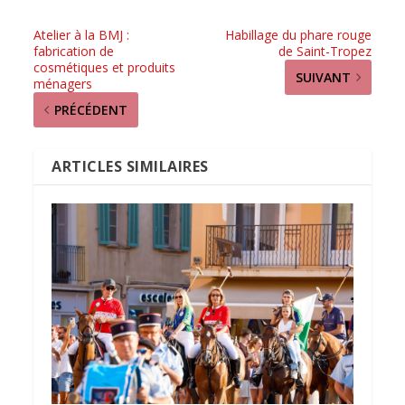
Atelier à la BMJ :
Habillage du phare rouge
fabrication de
de Saint-Tropez
cosmétiques et produits
SUIVANT
ménagers
PRÉCÉDENT
ARTICLES SIMILAIRES